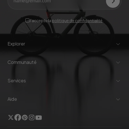
J'accepte la
politique de confidentialité
.
Explorer
Communauté
Services
Aide
Twitter
Facebook
Pinterest
Instagram
YouTube