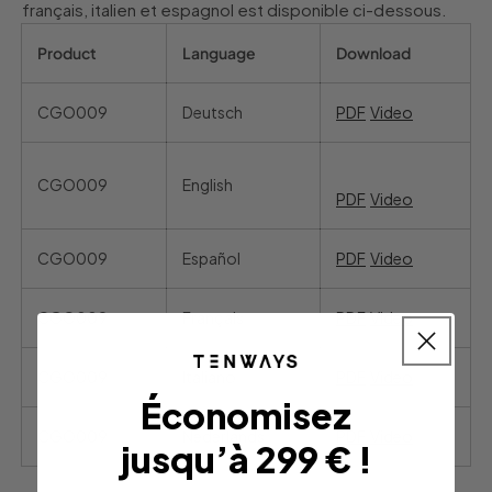
français, italien et espagnol est disponible ci-dessous.
Product
Language
Download
CGO009
Deutsch
PDF
Video
CGO009
English
PDF
Video
CGO009
Español
PDF
Video
CGO009
Français
PDF
Video
CGO009
Italiano
PDF
Video
Économisez
CGO009
Nederlands
PDF
Video
jusqu’à 299 € !