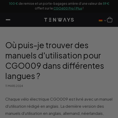
sser
9 €
100 €
de remise et un porte-bagages arrière d’une valeur de
59 €
u
offert sur le
CGO600 Pro | Plus
!
ontenu
Panier
Où puis-je trouver des
manuels d'utilisation pour
CGO009 dans différentes
langues ?
11 MARS 2024
Chaque vélo électrique CGO009 est livré avec un manuel
d'utilisation rédigé en anglais. La dernière version des
manuels d'utilisation en anglais, allemand, néerlandais,