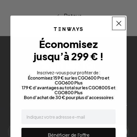
Retour
Économisez
jusqu’à 299 € !
Sign up for
the latest and
Inscrivez-vous pour profiter de :
Économisez 159 € sur les CGO600 Pro et
CGO600 Plus
greatest
179 € d’avantages au total sur les CGO800S et
CGO800 Plus
Bon d’achat de 30 € pour plus d’accessoires
Inscrivez-vous pour obtenir les dernières mises à jour sur les
ventes, les communiqués de presse et plus encore.
email
Bénéficier de l’offre