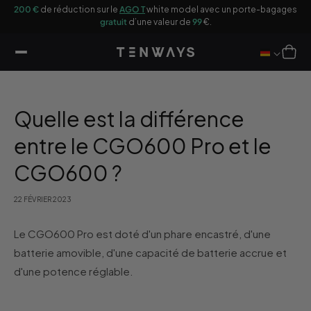
sser
200 €
de réduction sur le
AGO T
white model avec un porte-bagages
u
gratuit
d’une valeur de
99
€.
ontenu
Panier
Quelle est la différence
entre le CGO600 Pro et le
CGO600 ?
22 FÉVRIER 2023
Le CGO600 Pro est doté d'un phare encastré, d'une
batterie amovible, d'une capacité de batterie accrue et
d'une potence réglable.