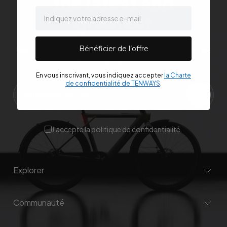
the latest and
email
greatest
Bénéficier de l’offre
Inscrivez-vous pour obtenir les dernières mises à jour sur les
ventes, les communiqués de presse et plus encore.
En vous inscrivant, vous indiquez accepter
la Charte
de confidentialité de TENWAYS
.
J'accepte la
politique de confidentialité
.
Explorer
Communauté