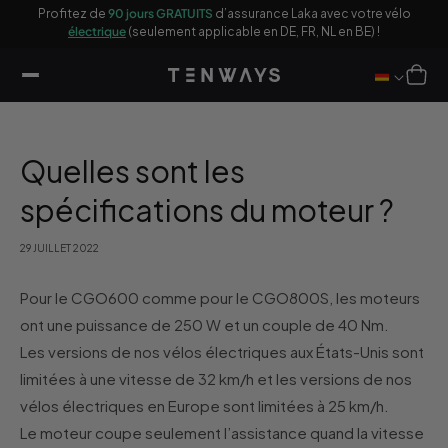
sser
ages
Profitez de
90 jours GRATUITS
d’assurance Laka avec votre vélo
u
électrique
(seulement applicable en DE, FR, NL en BE) !
ontenu
Panier
Quelles sont les
spécifications du moteur ?
29 JUILLET 2022
Pour le CGO600 comme pour le CGO800S, les moteurs
ont une puissance de 250 W et un couple de 40 Nm.
Les versions de nos vélos électriques aux États-Unis sont
limitées à une vitesse de 32 km/h et les versions de nos
vélos électriques en Europe sont limitées à 25 km/h.
Le moteur coupe seulement l’assistance quand la vitesse