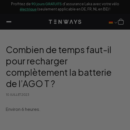
sser
ages
Profitez de
90 jours GRATUITS
d’assurance Laka avec votre vélo
10
u
électrique
(seulement applicable en DE, FR, NL en BE) !
ontenu
Panier
Combien de temps faut-il
pour recharger
complètement la batterie
de l’AGO T ?
10 JUILLET 2023
Environ 6 heures.