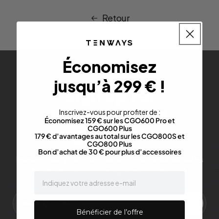
Retour
Économisez
jusqu’à 299 € !
Sign up for
the latest and
Inscrivez-vous pour profiter de :
Économisez 159 € sur les CGO600 Pro et
greatest
CGO600 Plus
179 € d’avantages au total sur les CGO800S et
CGO800 Plus
Bon d’achat de 30 € pour plus d’accessoires
Inscrivez-vous pour obtenir les dernières mises à jour sur les
ventes, les communiqués de presse et plus encore.
email
Bénéficier de l’offre