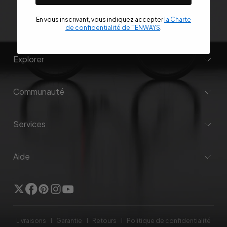
J'accepte la
politique de confidentialité
.
En vous inscrivant, vous indiquez accepter
la Charte
de confidentialité de TENWAYS
.
Explorer
Communauté
Services
Aide
Twitter
Facebook
Pinterest
Instagram
YouTube
Livraisons
Garantie
Retours
Politique de confidentialité