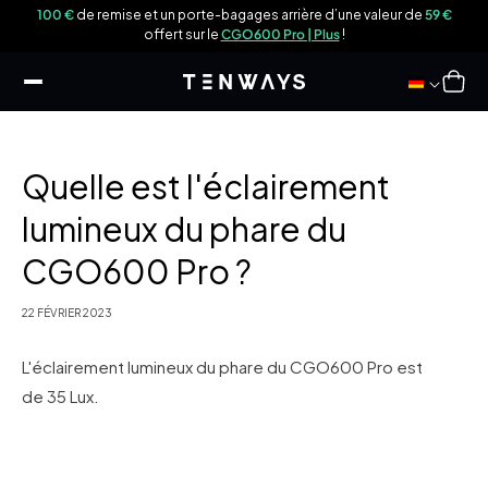
sser
9 €
100 €
de remise et un porte-bagages arrière d’une valeur de
59 €
u
offert sur le
CGO600 Pro | Plus
!
ontenu
Panier
Quelle est l'éclairement
lumineux du phare du
CGO600 Pro ?
22 FÉVRIER 2023
L'éclairement lumineux du phare du CGO600 Pro est
de 35 Lux.