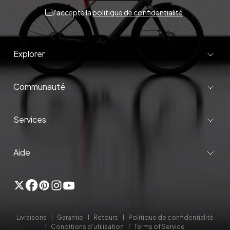
J'accepte la
politique de confidentialité
.
Explorer
Communauté
Services
Aide
Twitter
Facebook
Pinterest
Instagram
YouTube
Livraisons
Garantie
Retours
Politique de confidentialité
Conditions d’utilisation
Terms of Service