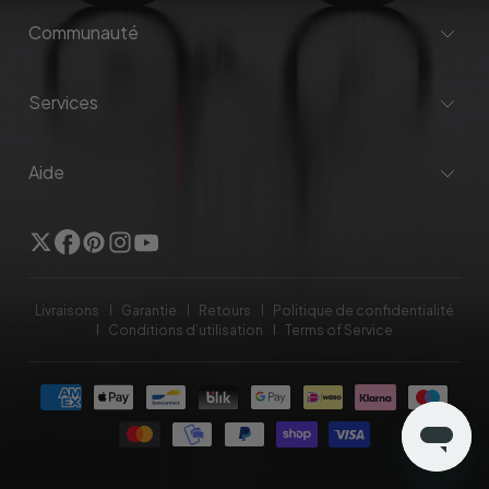
Communauté
Services
Aide
Twitter
Facebook
Pinterest
Instagram
YouTube
Livraisons
Garantie
Retours
Politique de confidentialité
Conditions d’utilisation
Terms of Service
Méthodes
de
payement