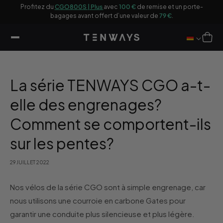
sser
 €
Profitez du
CGO800S | Plus
avec
100 €
de remise et un porte-
20
u
bagages avant offert d’une valeur de
79 €
.
ontenu
Panier
La série TENWAYS CGO a-t-
elle des engrenages?
Comment se comportent-ils
sur les pentes?
29 JUILLET 2022
Nos vélos de la série CGO sont à simple engrenage, car
nous utilisons une courroie en carbone Gates pour
garantir une conduite plus silencieuse et plus légère.