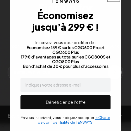
Sign up for
Économisez
the latest and
jusqu’à 299 € !
greatest
Inscrivez-vous pour profiter de :
Inscrivez-vous pour obtenir les dernières mises à jour sur les
Économisez 159 € sur les CGO600 Pro et
CGO600 Plus
ventes, les communiqués de presse et plus encore.
179 € d’avantages au total sur les CGO800S et
CGO800 Plus
Bon d’achat de 30 € pour plus d’accessoires
email
J'accepte la
politique de confidentialité
.
Bénéficier de l’offre
Explorer
En vous inscrivant, vous indiquez accepter
la Charte
de confidentialité de TENWAYS
.