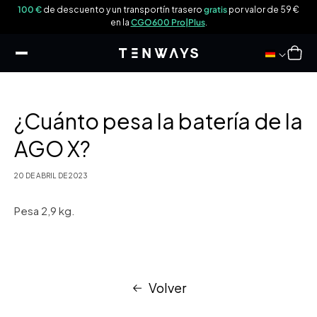
tar al
 69
100 €
de descuento y un transportín trasero
gratis
por valor de 59 €
ntenido
en la
CGO600 Pro|Plus
.
Carro
¿Cuánto pesa la batería de la
AGO X?
20 DE ABRIL DE 2023
Pesa 2,9 kg.
Volver