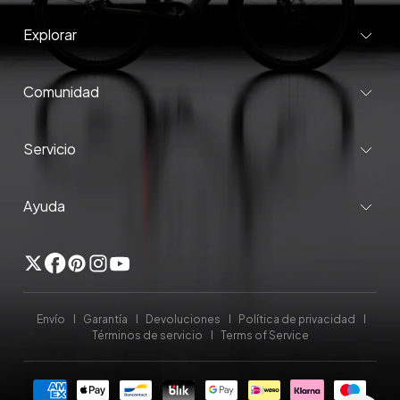
Explorar
Comunidad
Servicio
Ayuda
Gorjeo
Facebook
Pinterest
Instagram
YouTube
Envío
Garantía
Devoluciones
Política de privacidad
Términos de servicio
Terms of Service
Formas