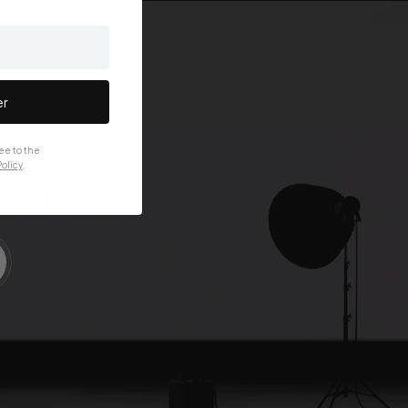
er
ee to the
olicy
.
e prensa y más.