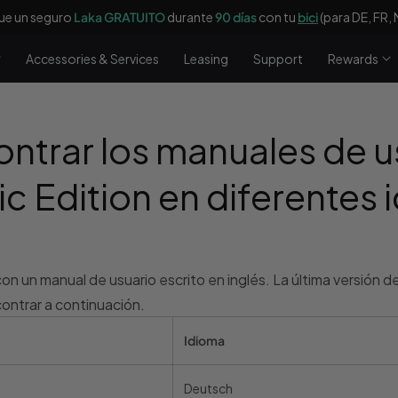
ue un seguro
Laka GRATUITO
durante
90 días
con tu
bici
(para DE, FR, 
Accessories & Services
Leasing
Support
Rewards
trar los manuales de us
 Edition en diferentes 
n un manual de usuario escrito en inglés. La última versión de
contrar a continuación.
Idioma
Deutsch