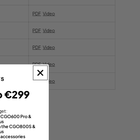
PDF
Video
PDF
Video
PDF
Video
PDF
Video
PDF
Video
o €299
get:
th CGO600 Pro &
us
 on the CGO800S &
us
 accessories