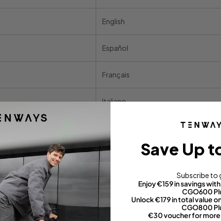
English
Español
Français
Italiano
Nederlands
Save Up t
Subscribe to 
Enjoy €159 in savings wi
Volver
CGO600 Pl
Unlock €179 in total value
CGO800 Pl
€30 voucher for more