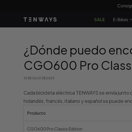
saltar al
Consig
contenido
SALE
E-Bikes
¿Dónde puedo encon
CGO600 Pro Classic
10 DE JULIO DE 2023
Cada bicicleta eléctrica TENWAYS se envía junto co
holandés, francés, italiano y español se puede en
Producto
CGO600 Pro Classic Edition