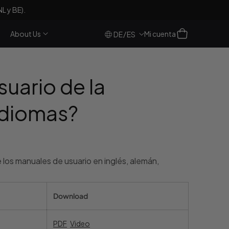
NL y BE).
Iniciar
Carro
About Us
Mi cuenta
/
DE
ES
sesión
uario de la
idiomas?
 los manuales de usuario en inglés, alemán,
Download
PDF
Video