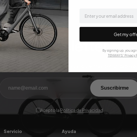
email
Get my off
Newsletter
By signing up, you agr
TENWAYS' Privacy P
ara obtener las últimas actualizaciones sobre ventas, comunicados d
Suscribirme
Acepto la
Política de Privacidad
.
Servicio
Ayuda