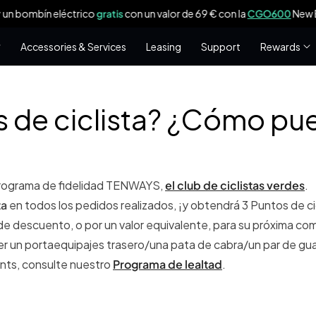
100 €
de descuento y un transportín trasero
gratis
por valor de 
Accessories & Services
Leasing
Support
Rewards
s de ciclista? ¿Cómo pu
Programa de fidelidad TENWAYS,
el club de ciclistas verdes
.
ta
en todos los pedidos realizados, ¡y obtendrá 3 Puntos de ci
de descuento, o por un valor equivalente, para su próxima co
er un portaequipajes trasero/una pata de cabra/un par de g
ints, consulte nuestro
Programa de lealtad
.