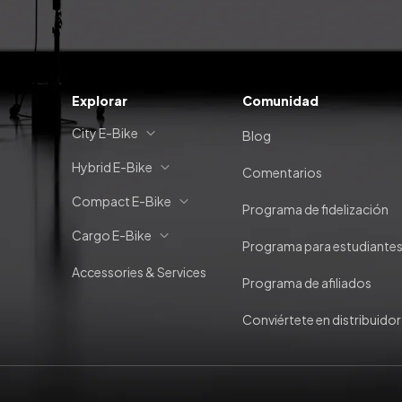
Explorar
Comunidad
City E-Bike
Blog
Hybrid E-Bike
Comentarios
Compact E-Bike
Programa de fidelización
Cargo E-Bike
Programa para estudiante
Accessories & Services
Programa de afiliados
Conviértete en distribuidor