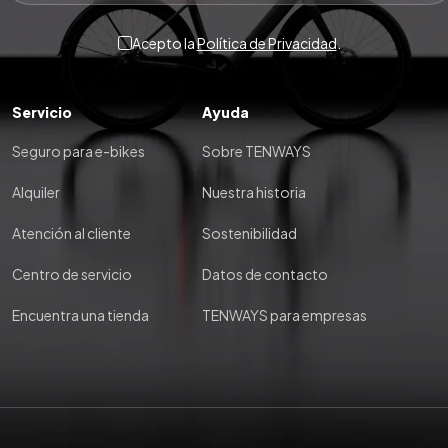
Acepto la
Política de Privacidad
.
Servicio
Ayuda
Seguro para e-bikes
Sobre TENWAYS
Alquiler
Nuestra historia
Atención al cliente
Sostenibilidad
s
Centro de servicio
Datos de contacto
Encuentra una tienda
TENWAYS para empresas