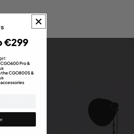
o €299
get:
th CGO600 Pro &
us
 on the CGO800S &
us
 accessories
e prensa y más.
er