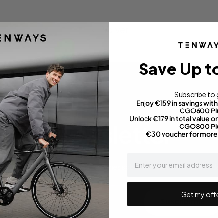
Volver
Save Up t
Subscribe to 
Enjoy €159 in savings wi
CGO600 Pl
Unlock €179 in total value
Newsletter
CGO800 Pl
€30 voucher for more
email
ara obtener las últimas actualizaciones sobre ventas, comunicados d
Get my off
Suscribirme