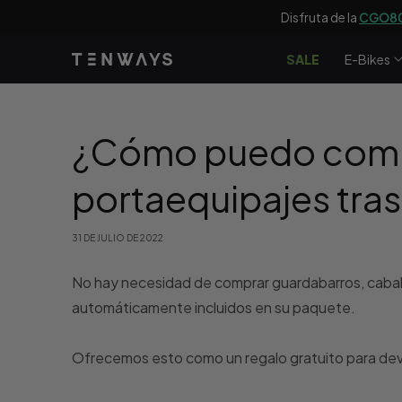
saltar al
Disfruta de la
CGO80
contenido
SALE
E-Bikes
¿Cómo puedo compra
portaequipajes tr
31 DE JULIO DE 2022
No hay necesidad de comprar guardabarros, cabal
automáticamente incluidos en su paquete.
Ofrecemos esto como un regalo gratuito para devo