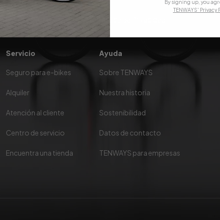
By signing up, you agr
TENWAYS' Privacy P
Acepto la
Política de Privacidad
.
Servicio
Ayuda
Seguro para e-bikes
Sobre TENWAYS
Alquiler
Nuestra historia
Atención al cliente
Sostenibilidad
s
Centro de servicio
Datos de contacto
Encuentra una tienda
TENWAYS para empresas