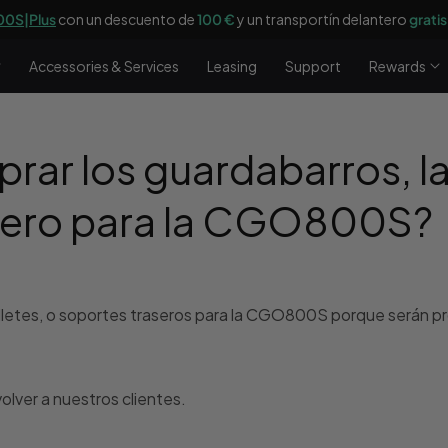
0S|Plus
con un descuento de
100 €
y un transportín delantero
gratis
Accessories & Services
Leasing
Support
Rewards
r los guardabarros, la 
asero para la CGO800S?
letes, o soportes traseros para la CGO800S porque serán pr
lver a nuestros clientes.