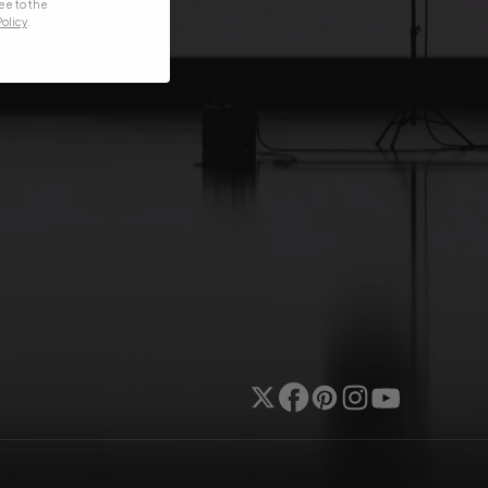
ee to the
olicy
.
Gorjeo
Facebook
Pinterest
Instagram
YouTube