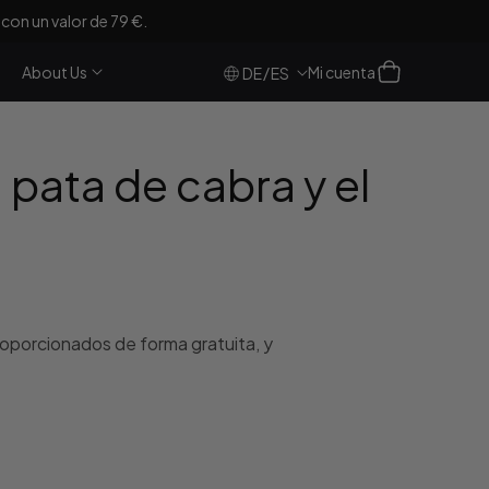
con un valor de 79 €.
Iniciar
Carro
About Us
Mi cuenta
/
DE
ES
sesión
pata de cabra y el
oporcionados de forma gratuita, y