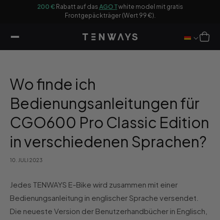
halt
sen
200 €
Rabatt auf das
AGO T
white model mit gratis
Ho
ringen
Frontgepäckträger (Wert 99 €).
Warenkor
Wo finde ich
Bedienungsanleitungen für
CGO600 Pro Classic Edition
in verschiedenen Sprachen?
10. JULI 2023
Jedes TENWAYS E-Bike wird zusammen mit einer
Bedienungsanleitung in englischer Sprache versendet.
Die neueste Version der Benutzerhandbücher in Englisch,