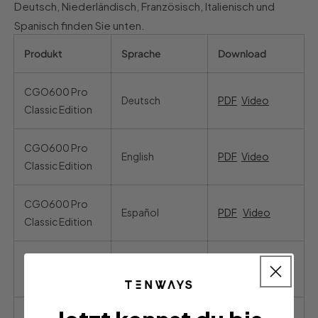
Deutsch, Niederländisch, Französisch, Italienisch und
Spanisch finden Sie unten.
Produkt
Sprache
Download
CGO600 Pro
Deutsch
PDF
Video
Classic Edition
CGO600 Pro
English
PDF
Video
Classic Edition
CGO600 Pro
Español
PDF
Video
Classic Edition
CGO600 Pro
Français
PDF
Video
Classic Edition
CGO600 Pro