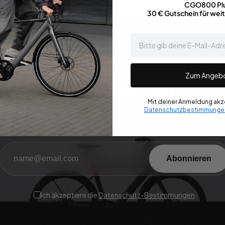
CGO800 Pl
30 € Gutschein für wei
email
Zum Angeb
Newsletter
Mit deiner Anmeldung akze
Datenschutzbestimmunge
h an, um die neuesten Updates zu Verk?ufen, Pressemitteilungen und m
Abonnieren
Ich akzeptiere die
Datenschutz-Bestimmungen
.