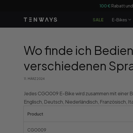
Zum Inhalt
100 €
Rabatt und
springen
SALE
E-Bikes
Wo finde ich Bedie
verschiedenen Spr
11. MÄRZ 2024
Jedes CGO009 E-Bike wird zusammen mit einer Bed
Englisch, Deutsch, Niederländisch, Französisch, It
Product
CGO009