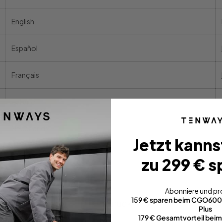
English
Español
Français
Italiano
Nederlands
Jetzt kanns
zu 299 € s
Abonniere und pro
159 € sparen beim CGO60
Zurück
Plus
179 € Gesamtvorteil be