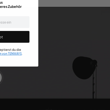
us
teres Zubehör
ot
ptierst du die
n von TENWAYS
.
ehr zu erhalten.