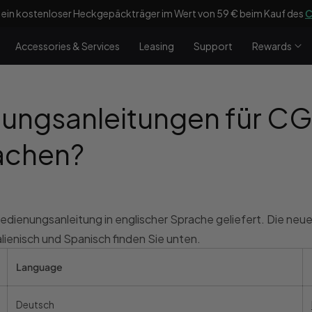
 ein kostenloser Heckgepäckträger im Wert von 59 € beim Kauf des
C
Accessories & Services
Leasing
Support
Rewards
nungsanleitungen für C
achen?
ienungsanleitung in englischer Sprache geliefert. Die neue
alienisch und Spanisch finden Sie unten.
Language
Deutsch