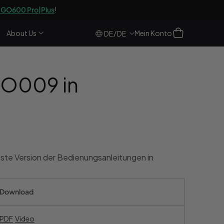
GO600 Pro|Plus
!
Einloggen
Warenkorb
About Us
Mein Konto
/
DE
DE
GO009 in
ste Version der Bedienungsanleitungen in
Download
PDF
Video