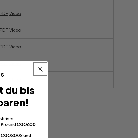
PDF
Video
PDF
Video
PDF
Video
PDF
Video
PDF
Video
t du bis
paren!
fitiere:
0 Pro und CGO600
im CGO800S und