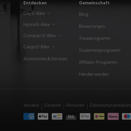
Entdecken
Gemeinschaft
City E-Bike
Blog
Hybrid E-Bike
Bewertungen
Compact E-Bike
Treueprogramm
Cargo E-Bike
Studentenprogramm
Accessories & Services
Affiliate-Programm
Händler werden
Versand
Garantie
Retouren
Datenschutzerklärun
Zahlungsmethoden