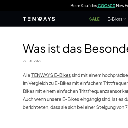
Zum Inhalt
e Luftpumpe im Wert von
69 €
dazu.
springen
SALE
E-Bikes
Was ist das Beson
29. JULI 2022
Alle
TENWAYS E-Bikes
sind mit einem hochpräzis
Im Vergleich zu E-Bikes mit einfachem Trittfrequen
Bikes mit einem einfachen Trittfrequenzsensor kan
Auch wenn unsere E-Bikes eingängig sind, ist es 
berichteten, dass sie sich bei einer Steigung von 7