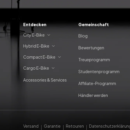
Entdecken
Gemeinschaft
City E-Bike
Blog
Hybrid E-Bike
Bewertungen
Compact E-Bike
Treueprogramm
Cargo E-Bike
Studentenprogramm
Accessories & Services
Affiliate-Programm
Händler werden
Versand
Garantie
Retouren
Datenschutzerklärun