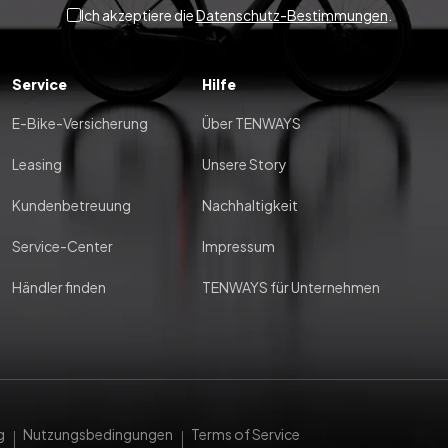
Ich akzeptiere die
Datenschutz-Bestimmungen
.
Service
Hilfe
E-Bike-Versicherung
Über TENWAYS
Leasing
Unsere Story
Kundenbetreuung
Nachhaltigkeit
Service-Center
Impressum
Händler finden
TENWAYS für Unternehmen
g
Nutzungsbedingungen
Terms of Service