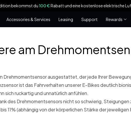
100 €
Rabatt und ein kostenloser Heck
Accessories & Services
Leasing
Support
Rewards
dere am Drehmomentsen
en Drehmomentsensor ausgestattet, der jede Ihrer Bewegung
zsensor ist das Fahrverhalten unserer E-Bikes deutlich bionis
n sich ruckartig und unnatürlich anfühlen.
dank des Drehmomentsensors nicht so schwierig, Steigungen 
 bis 11% (abhängig von der körperlichen Stärke der jeweiligen 