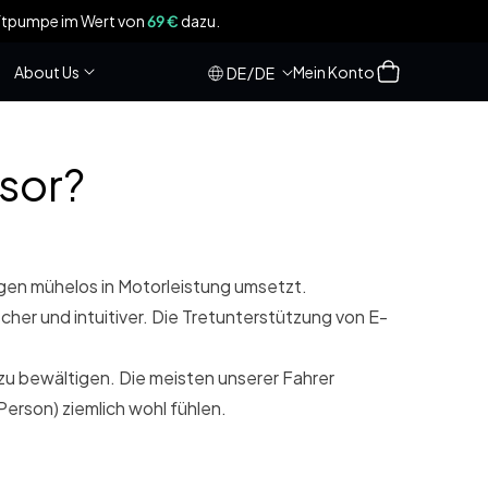
gepäckträger im Wert von 59 € beim Kauf des
CGO600 Pro|Plus
!
Einloggen
Warenkorb
About Us
Mein Konto
/
DE
DE
sor?
en mühelos in Motorleistung umsetzt.
cher und intuitiver. Die Tretunterstützung von E-
zu bewältigen. Die meisten unserer Fahrer
Person) ziemlich wohl fühlen.