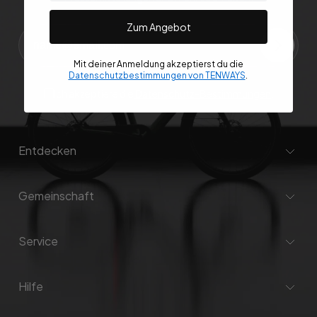
Zum Angebot
Mit deiner Anmeldung akzeptierst du die
Datenschutzbestimmungen von TENWAYS
.
Ich akzeptiere die
Datenschutz-Bestimmungen
.
Entdecken
Gemeinschaft
Service
Hilfe