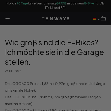
halt
Hol dir
90 Tage
Laka-Versicherung
GRATIS
mit deinem
E-Bike
(für DE,
Be
ringen
FR, NL und BE)!
Warenkor
Wie groß sind die E-Bikes?
Ich möchte sie in die Garage
stellen.
29. JULI 2022
Das CGO600 Pro ist 1,83m x 0,97m groß (maximale Länge
x maximale Höhe).
Das CGO800S ist 1,85m x 1,16m groß (maximale Länge x
maximale Höhe).
Das CGO600 ist 1,83m x 0,94m groß (maximale Länge x