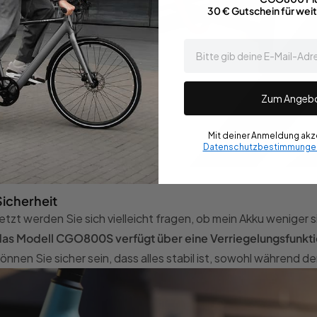
30 € Gutschein für wei
email
Zum Angeb
Mit deiner Anmeldung akze
Datenschutzbestimmunge
Sicherheit
etzt werden Sie sich vielleicht fragen, ob mein Akku weniger 
as Modell CGO800S verfügt über eine Verriegelungsfunktio
önnen Sie sicher sein, dass alles stabil ist, sowohl während d