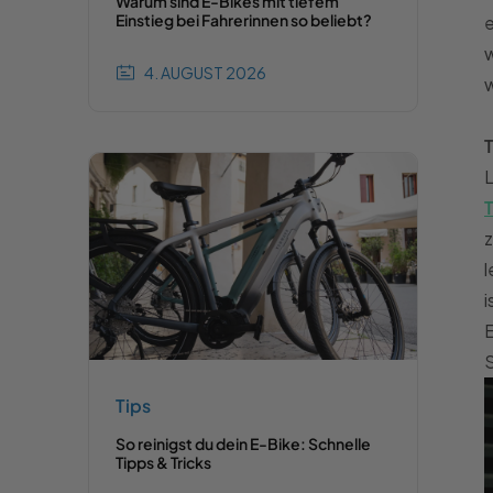
Warum sind E-Bikes mit tiefem
Einstieg bei Fahrerinnen so beliebt?
e
4. AUGUST 2026
w
L
T
z
l
i
E
Tips
So reinigst du dein E-Bike: Schnelle
Tipps & Tricks