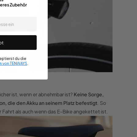
teres Zubehör
ot
ptierst du die
n von TENWAYS
.
sicher ist, wenn er abnehmbar ist?
Keine Sorge,
n, die den Akku an seinem Platz befestigt
. So
er Fahrt als auch wenn das E-Bike angekettet ist.