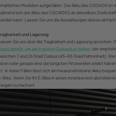
rhältlichen Modellen aufgefallen: Der Akku des CGO600 ist el
während sich der Akku des CGO800S an derselben Stelle be
erden kann. Lassen Sie uns die Auswirkungen dieses einfac
Tragbarkeit und Lagerung
assen Sie uns über die Tragbarkeit und Lagerung sprechen.
ipps geteilt, um sie in gutem Zustand zu halten
; der empfohl
wischen 7 und 26 Grad Celsius (45-85 Grad Fahrenheit). Wen
eben oder gerade eine der jüngsten Hitzewellen erlebt haben, 
st. In vielen Fällen lässt sich ein herausnehmbarer Akku beq
-Bike. Wenn Sie Ihr E-Bike in einem Innenbereich abstellen k
Sorgen zu machen!