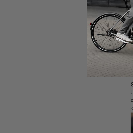
J
d
k