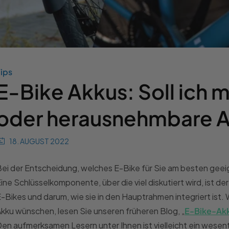
ips
E-Bike Akkus: Soll ich m
oder herausnehmbare A
18. AUGUST 2022
ei der Entscheidung, welches E-Bike für Sie am besten geeign
ine Schlüsselkomponente, über die viel diskutiert wird, ist
-Bikes und darum, wie sie in den Hauptrahmen integriert ist
kku wünschen, lesen Sie unseren früheren Blog, „
E-Bike-Akk
en aufmerksamen Lesern unter Ihnen ist vielleicht ein wesen