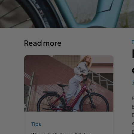
Read more
T
B
E
E
A
Tips
D