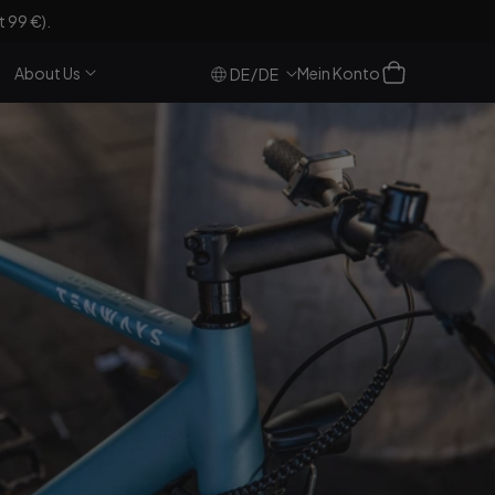
 99 €).
Einloggen
Warenkorb
About Us
Mein Konto
/
DE
DE