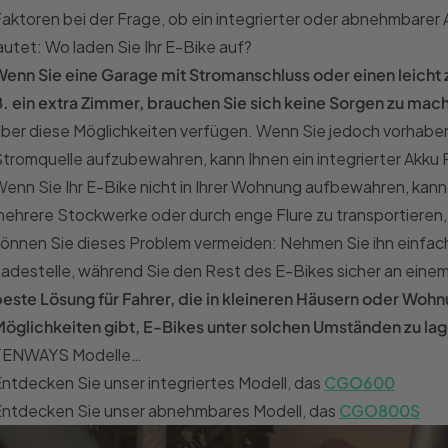
aktoren bei der Frage, ob ein integrierter oder abnehmbarer A
autet: Wo laden Sie Ihr E-Bike auf?
enn Sie eine Garage mit Stromanschluss oder einen leicht
. ein extra Zimmer, brauchen Sie sich keine Sorgen zu mac
ber diese Möglichkeiten verfügen. Wenn Sie jedoch vorhaben,
tromquelle aufzubewahren, kann Ihnen ein integrierter Akku
enn Sie Ihr E-Bike nicht in Ihrer Wohnung aufbewahren, kann e
ehrere Stockwerke oder durch enge Flure zu transportieren
önnen Sie dieses Problem vermeiden: Nehmen Sie ihn einfach 
adestelle, während Sie den Rest des E-Bikes sicher an eine
este Lösung für Fahrer, die in kleineren Häusern oder Wohn
öglichkeiten gibt, E-Bikes unter solchen Umständen zu la
TENWAYS Modelle…
ntdecken Sie unser integriertes Modell, das
CGO600
Entdecken Sie unser abnehmbares Modell, das
CGO800S