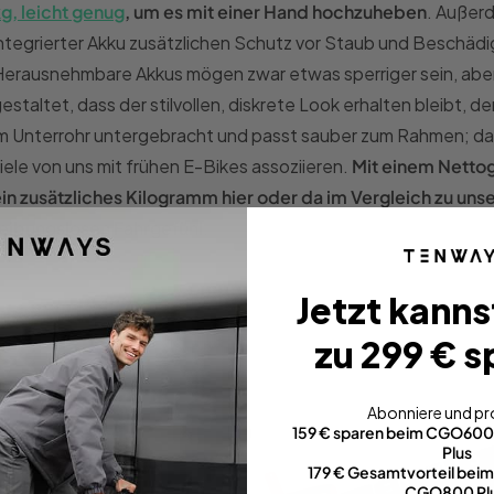
g, leicht genug
, um es mit einer Hand hochzuheben
. Außer
ntegrierter Akku zusätzlichen Schutz vor Staub und Beschäd
erausnehmbare Akkus mögen zwar etwas sperriger sein, abe
estaltet, dass der stilvollen, diskrete Look erhalten bleibt, 
m Unterrohr untergebracht und passt sauber zum Rahmen; da
iele von uns mit frühen E-Bikes assoziieren.
Mit einem Nettog
in zusätzliches Kilogramm hier oder da im Vergleich zu u
eibungslosen Fahrgefühl
.
Jetzt kanns
zu 299 € s
Abonniere und pro
159 € sparen beim CGO60
Plus
179 € Gesamtvorteil be
CGO800 Pl