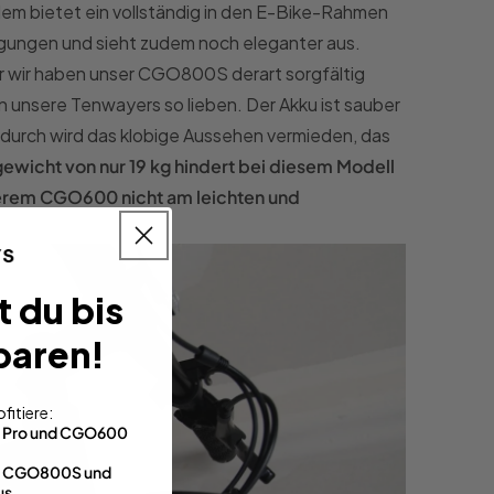
dem bietet ein vollständig in den E-Bike-Rahmen
igungen und sieht zudem noch eleganter aus.
r wir haben unser CGO800S derart sorgfältig
den unsere Tenwayers so lieben. Der Akku ist sauber
durch wird das klobige Aussehen vermieden, das
ewicht von nur 19 kg hindert bei diesem Modell
nserem CGO600 nicht am leichten und
t du bis
paren!
fitiere:
0 Pro und CGO600
im CGO800S und
us