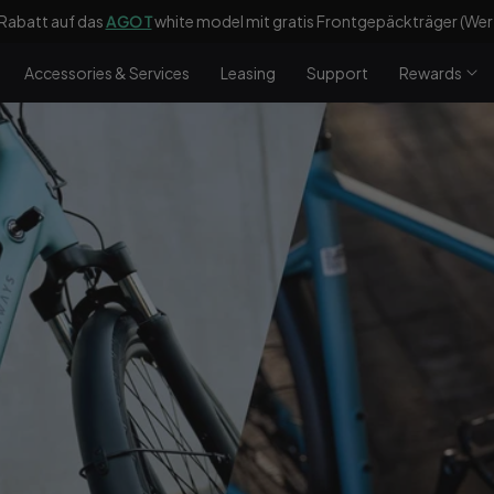
Rabatt auf das
AGO T
white model mit gratis Frontgepäckträger (Wert
Accessories & Services
Leasing
Support
Rewards