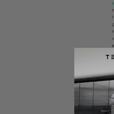
k
i
H
g
i
v
e
r