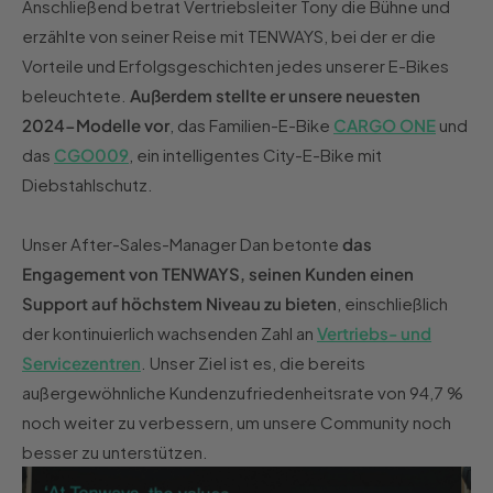
Anschließend betrat Vertriebsleiter Tony die Bühne und
erzählte von seiner Reise mit TENWAYS, bei der er die
Vorteile und Erfolgsgeschichten jedes unserer E-Bikes
beleuchtete.
Außerdem stellte er unsere neuesten
2024-Modelle vor
, das Familien-E-Bike
CARGO ONE
und
das
CGO009
, ein intelligentes City-E-Bike mit
Diebstahlschutz.
Unser After-Sales-Manager Dan betonte
das
Engagement von TENWAYS, seinen Kunden einen
Support auf höchstem Niveau zu bieten
, einschließlich
der kontinuierlich wachsenden Zahl an
Vertriebs- und
Servicezentren
. Unser Ziel ist es, die bereits
außergewöhnliche Kundenzufriedenheitsrate von 94,7 %
noch weiter zu verbessern, um unsere Community noch
besser zu unterstützen.