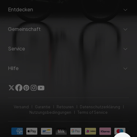
Entdecken
Gemeinschaft
Service
Hilfe
Twitter
Facebook
Pinterest
Instagram
Youtube
Versand
Garantie
Retouren
Datenschutzerklärung
Nutzungsbedingungen
Terms of Service
Zahlungsmethoden