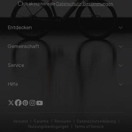
Ich akzeptiere die
Datenschutz-Bestimmungen
.
Entdecken
Gemeinschaft
Service
Hilfe
Twitter
Facebook
Pinterest
Instagram
Youtube
Versand
Garantie
Retouren
Datenschutzerklärung
Nutzungsbedingungen
Terms of Service