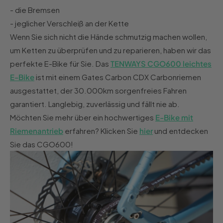
- die Bremsen
- jeglicher Verschleiß an der Kette
Wenn Sie sich nicht die Hände schmutzig machen wollen,
um Ketten zu überprüfen und zu reparieren, haben wir das
perfekte E-Bike für Sie. Das
TENWAYS CGO600 leichtes
E-Bike
ist mit einem Gates Carbon CDX Carbonriemen
ausgestattet, der 30.000km sorgenfreies Fahren
garantiert. Langlebig, zuverlässig und fällt nie ab.
Möchten Sie mehr über ein hochwertiges
E-Bike mit
Riemenantrieb
erfahren? Klicken Sie
hier
und entdecken
Sie das CGO600!