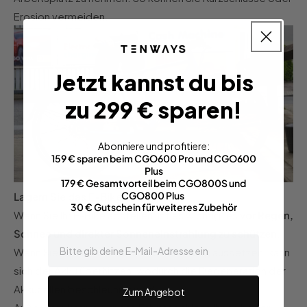
Erosion vermeiden.
Jetzt kannst du bis
zu 299 € sparen!
Abonniere und profitiere:
159 € sparen beim CGO600 Pro und CGO600
Plus
179 € Gesamtvorteil beim CGO800S und
CGO800 Plus
Lagern Sie das E-Bike richtig
30 € Gutschein für weiteres Zubehör
Wenn Sie Ihr E-Bike abstellen, ist es wichtig, es
vor Regen,
Schnee und direkter Sonneneinstrahlung zu schützen
.
email
Wenn Sie es direkter Sonneneinstrahlung aussetzen, kann
sich der Akku überhitzen, wodurch die Degeneration der
Akkuzellen beschleunigt wird.
Zum Angebot