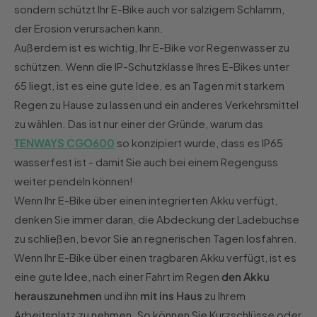
sondern schützt Ihr E-Bike auch vor salzigem Schlamm,
der Erosion verursachen kann.
Außerdem ist es wichtig, Ihr E-Bike vor Regenwasser zu
schützen. Wenn die IP-Schutzklasse Ihres E-Bikes unter
65 liegt, ist es eine gute Idee, es an Tagen mit starkem
Regen zu Hause zu lassen und ein anderes Verkehrsmittel
zu wählen. Das ist nur einer der Gründe, warum das
TENWAYS CGO600
so konzipiert wurde, dass es IP65
wasserfest ist - damit Sie auch bei einem Regenguss
weiter pendeln können!
Wenn Ihr E-Bike über einen integrierten Akku verfügt,
denken Sie immer daran, die Abdeckung der Ladebuchse
zu schließen, bevor Sie an regnerischen Tagen losfahren.
Wenn Ihr E-Bike über einen tragbaren Akku verfügt, ist es
eine gute Idee, nach einer Fahrt im Regen
den Akku
herauszunehmen
und ihn
mit ins Haus
zu Ihrem
Arbeitsplatz zu nehmen. So können Sie Kurzschlüsse oder