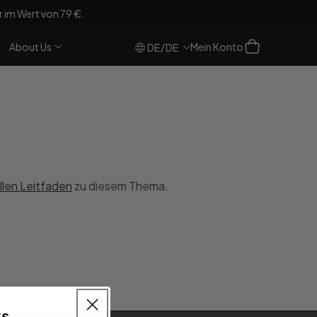
im Wert von 79 €.
Einloggen
Warenkorb
About Us
Mein Konto
/
DE
DE
ellen Leitfaden
zu diesem Thema.