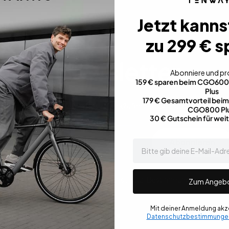
Jetzt kanns
zu 299 € s
Newsletter
Abonniere und pro
159 € sparen beim CGO60
Plus
179 € Gesamtvorteil be
h an, um die neuesten Updates zu Verk?ufen, Pressemitteilungen und m
CGO800 Pl
30 € Gutschein für wei
Abonnieren
email
Ich akzeptiere die
Datenschutz-Bestimmungen
.
Zum Angeb
Mit deiner Anmeldung akze
Service
Hilfe
Datenschutzbestimmunge