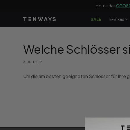
Zum Inhalt
Hol dir das
CGO80
springen
SALE
E-Bikes
Welche Schlösser s
31. JULI 2022
Um die am besten geeigneten Schlösser für Ihre g