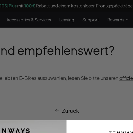
0S|Plus
mit
100 €
Rabatt und einem kostenlosen Frontgepäckträger 
Accessories & Services
Leasing
Support
Rewards
ind empfehlenswert?
eliebten E-Bikes auszuwählen, lesen Sie bitte unseren
offizi
Zurück