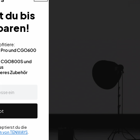
t du bis
paren!
fitiere:
0 Pro und CGO600
im CGO800S und
ehr zu erhalten.
us
teres Zubehör
ot
ptierst du die
n von TENWAYS
.