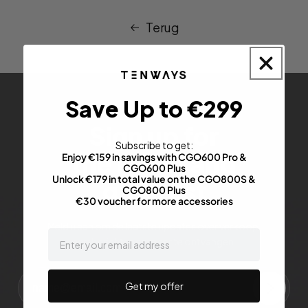
Terug
Save Up to €299
Sign up for
Subscribe to get:
the latest and
Enjoy €159 in savings with CGO600 Pro &
CGO600 Plus
Unlock €179 in total value on the CGO800S &
greatest
CGO800 Plus
€30 voucher for more accessories
Meld u aan om de laatste updates over verkoop,
email
persberichten en meer te ontvangen.
Get my offer