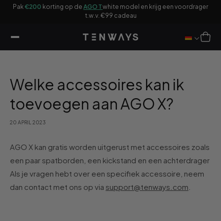
ar
Pak
€200
korting op de
AGO T
white model en krijg een voordrager
ikel
F
t.w.v. €99 cadeau
Winkelwag
Welke accessoires kan ik
toevoegen aan AGO X?
20 APRIL 2023
AGO X kan gratis worden uitgerust met accessoires zoals
een paar spatborden, een kickstand en een achterdrager
Als je vragen hebt over een specifiek accessoire, neem
dan contact met ons op via
support@tenways.com
.