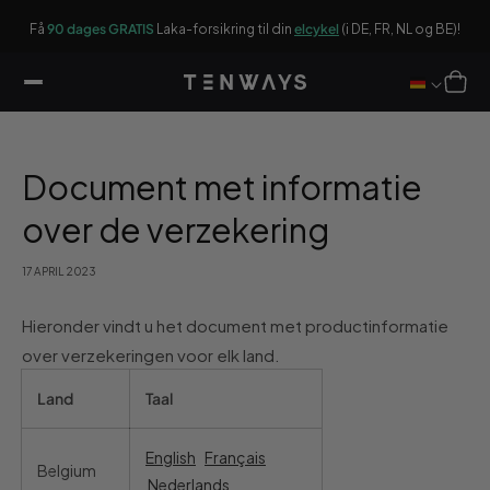
ar
ger
On
ikel
Få
90 dages GRATIS
Laka-forsikring til din
elcykel
(i DE, FR, NL og BE)!
Winkelwag
Document met informatie
over de verzekering
17 APRIL 2023
Hieronder vindt u het document met productinformatie
over verzekeringen voor elk land.
Land
Taal
English
Français
Belgium
Nederlands