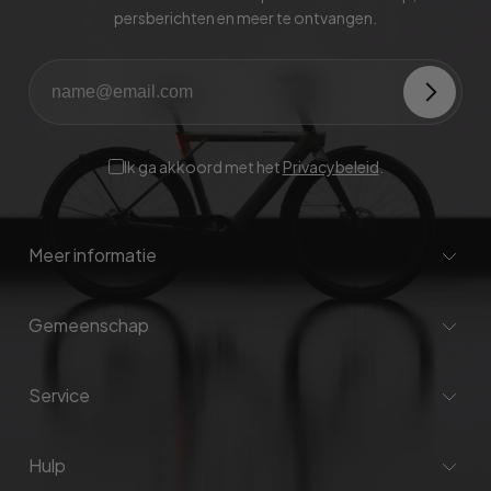
persberichten en meer te ontvangen.
Ik ga akkoord met het
Privacybeleid
.
Meer informatie
Gemeenschap
Service
Hulp