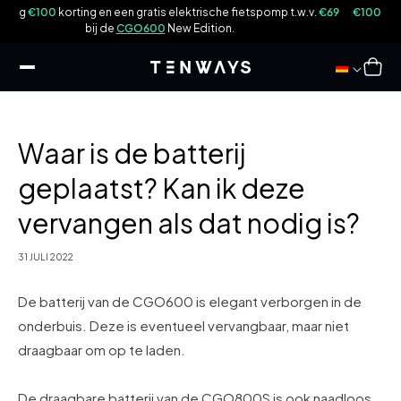
ar
ektrische fietspomp t.w.v.
€69
€100
korting en een
gratis
bagagedrager t.w.
ikel
 Edition.
CGO600Pro|Plus
!
Winkelwag
Waar is de batterij
geplaatst? Kan ik deze
vervangen als dat nodig is?
31 JULI 2022
De batterij van de CGO600 is elegant verborgen in de
onderbuis. Deze is eventueel vervangbaar, maar niet
draagbaar om op te laden.
De draagbare batterij van de CGO800S is ook naadloos