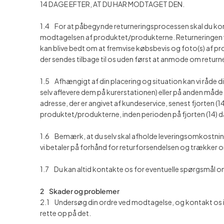
14 DAGE EFTER, AT DU HAR MODTAGET DEN.
1.4 For at påbegynde returneringsprocessen skal du kont
modtagelsen af produktet/produkterne. Returneringen vil
kan blive bedt om at fremvise købsbevis og foto(s) af pro
der sendes tilbage til os uden først at anmode om return
1.5 Afhængigt af din placering og situation kan vi råde 
selv aflevere dem på kurerstationen) eller på anden måde.
adresse, der er angivet af kundeservice, senest fjorten (1
produktet/produkterne, inden perioden på fjorten (14) dag
1.6 Bemærk, at du selv skal afholde leveringsomkostning
vi betaler på forhånd for returforsendelsen og trækker 
1.7 Du kan altid kontakte os for eventuelle spørgsmål o
2 Skader og problemer
2.1 Undersøg din ordre ved modtagelse, og kontakt os ind
rette op på det.