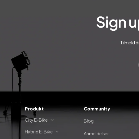
Sign u
Tilmeld d
Produkt
Community
City E-Bike
Blog
Hybrid E-Bike
Anmeldelser