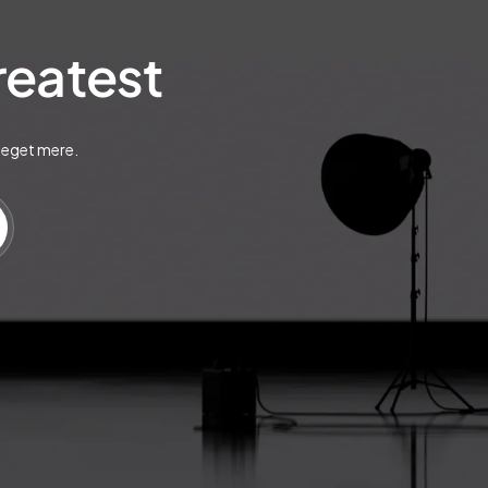
greatest
meget mere.