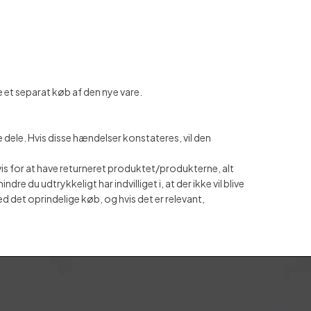
e et separat køb af den nye vare.
dele. Hvis disse hændelser konstateres, vil den
vis for at have returneret produktet/produkterne, alt
du udtrykkeligt har indvilliget i, at der ikke vil blive
d det oprindelige køb, og hvis det er relevant,