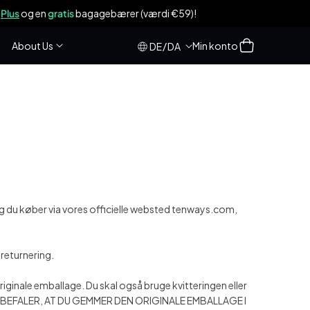
er (værdi €59)!
Log
Indkøbskurv
About Us
Min konto
/
DE
DA
ind
 og du køber via vores officielle websted tenways.com,
 returnering.
iginale emballage. Du skal også bruge kvitteringen eller
. VI ANBEFALER, AT DU GEMMER DEN ORIGINALE EMBALLAGE I