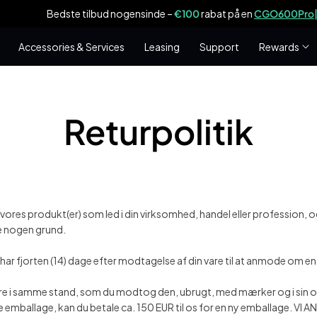
ogensinde –
€100
rabat på en
CGO600Pro|Plus
og en
gratis
bagagebær
Accessories & Services
Leasing
Support
Rewards
Returpolitik
er vores produkt(er) som led i din virksomhed, handel eller profession,
e nogen grund.
u har fjorten (14) dage efter modtagelse af din vare til at anmode om en
være i samme stand, som du modtog den, ubrugt, med mærker og i sin or
ige emballage, kan du betale ca. 150 EUR til os for en ny emballage