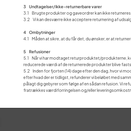
3 Undtagelser/ikke-returnerbare varer
3.1
Brugte produkter og gaveordrer kan ikke returneres
3.2 Vi kan desværre ikke acceptere returnering af udsalg
4 Ombytninger
4.1 Måden at sikre, at du får det, du ønsker, er at returne
5 Refusioner
5.1 Når vi har modtaget returproduktet/produkterne, kont
reducerede værdi af de returnerede produkter blive fasts
5.2 Inden for fjorten (14) dage efter den dag, hvor vi mo
efter hvad der er tidligst, refunderer vi beløbet med samm
pålagt dig gebyrer som følge af en sådan refusion. Vi refu
fratrækkes værdiforringelsen og/eller leveringsomkostn