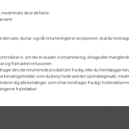
, medmindre de er defekte.
svarer.
re den vare, du har, og når returneringen er accepteret, skal du foretag
rollerer vi, om der er skader, kontaminering, slitage eller manglende 
at og fratrukket refusionen.
dtager det/de returnerede produkt(er) fra dig, eller du fremlægger be
e betalingsmiddel, som du benyttede ved det oprindelige køb, medmindre 
nderer dig alle betalinger, som vi har modtaget fra dig i forbindelse me
ingerne fra beløbet.