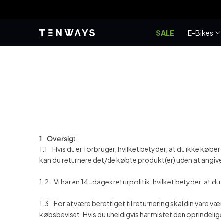
Gå til
Bedste tilbud n
indhold
SALE
E-Bikes
1 Oversigt
1.1 Hvis du er forbruger, hvilket betyder, at du ikke køb
kan du returnere det/de købte produkt(er) uden at angiv
1.2 Vi har en 14-dages returpolitik, hvilket betyder, at d
1.3 For at være berettiget til returnering skal din vare 
købsbeviset. Hvis du uheldigvis har mistet den oprindel