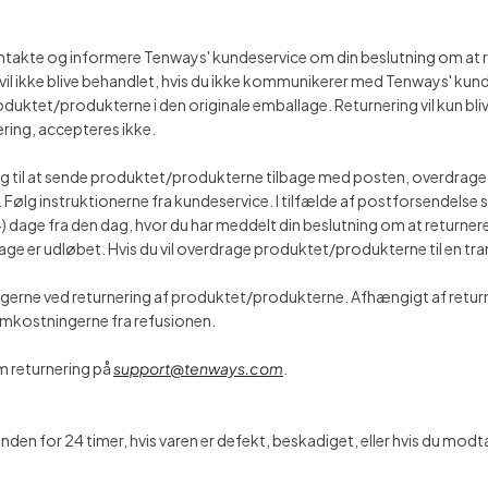
akte og informere Tenways' kundeservice om din beslutning om at ret
 ikke blive behandlet, hvis du ikke kommunikerer med Tenways' kundes
duktet/produkterne i den originale emballage. Returnering vil kun bliv
ering, accepteres ikke.
dig til at sende produktet/produkterne tilbage med posten, overdrage 
 Følg instruktionerne fra kundeservice. I tilfælde af postforsendelse
4) dage fra den dag, hvor du har meddelt din beslutning om at returner
e er udløbet. Hvis du vil overdrage produktet/produkterne til en tran
erne ved returnering af produktet/produkterne. Afhængigt af returmå
omkostningerne fra refusionen.
m returnering på
support@tenways.com
.
en for 24 timer, hvis varen er defekt, beskadiget, eller hvis du modt