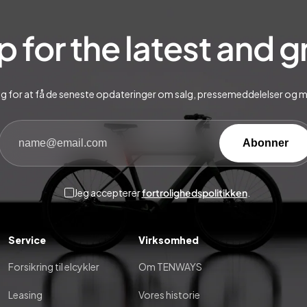
p for the latest and 
ig for at få de seneste opdateringer om salg, pressemeddelelser og 
Abonner
Jeg accepterer
fortrolighedspolitikken
.
Service
Virksomhed
Forsikring til elcykler
Om TENWAYS
Leasing
Vores historie