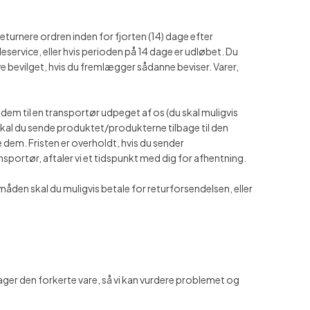
urnere ordren inden for fjorten (14) dage efter
ervice, eller hvis perioden på 14 dage er udløbet. Du
e bevilget, hvis du fremlægger sådanne beviser. Varer,
dem til en transportør udpeget af os (du skal muligvis
 skal du sende produktet/produkterne tilbage til den
e dem. Fristen er overholdt, hvis du sender
sportør, aftaler vi et tidspunkt med dig for afhentning.
den skal du muligvis betale for returforsendelsen, eller
ager den forkerte vare, så vi kan vurdere problemet og