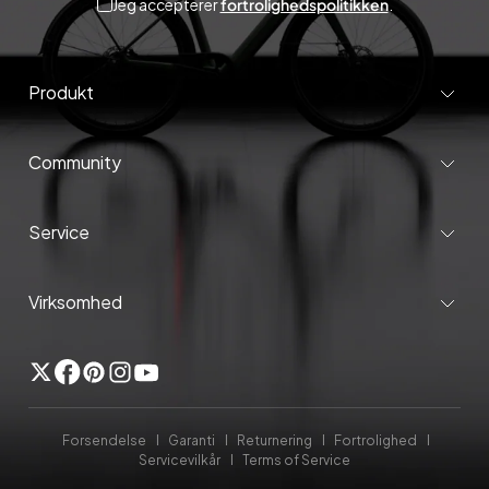
Jeg accepterer
fortrolighedspolitikken
.
Produkt
Community
Service
Virksomhed
Twitter
Facebook
Pinterest
Instagram
YouTube
Forsendelse
Garanti
Returnering
Fortrolighed
Servicevilkår
Terms of Service