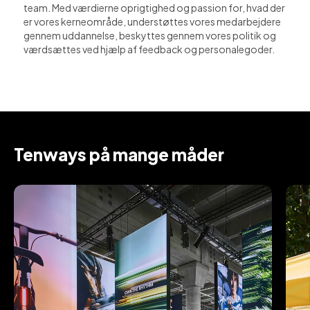
team. Med værdierne oprigtighed og passion for, hvad der
er vores kerneområde, understøttes vores medarbejdere
gennem uddannelse, beskyttes gennem vores politik og
værdsættes ved hjælp af feedback og personalegoder.
Tenways på mange måder