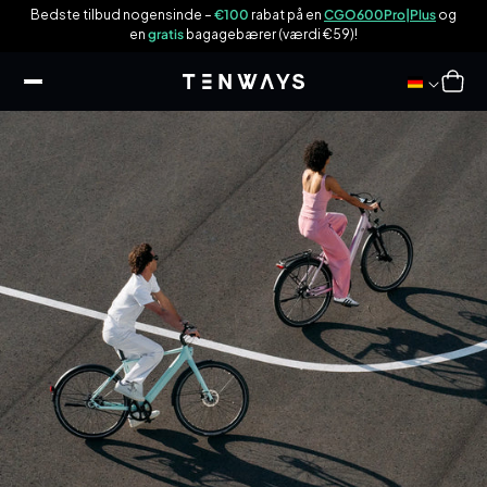
 til
n
Bedste tilbud nogensinde –
€100
rabat på en
CGO600Pro|Plus
og
ndhold
en
gratis
bagagebærer (værdi €59)!
Indkøbsku