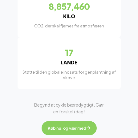
8,857,460
KILO
CO2, der skal fjernes fra atmosfæren
17
LANDE
Støtte til den globale indsats for genplantning af
skove
Begynd at cykle bæredygtigt. Gør
en forskel i dag!
Køb nu, og vær med