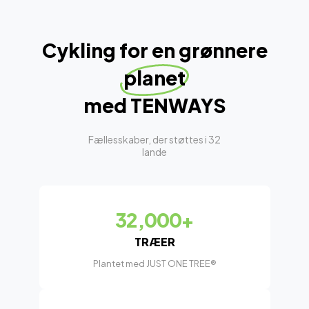
Cykling for en grønnere
planet
med TENWAYS
Fællesskaber, der støttes i 32
lande
32,000+
TRÆER
Plantet med JUST ONE TREE®