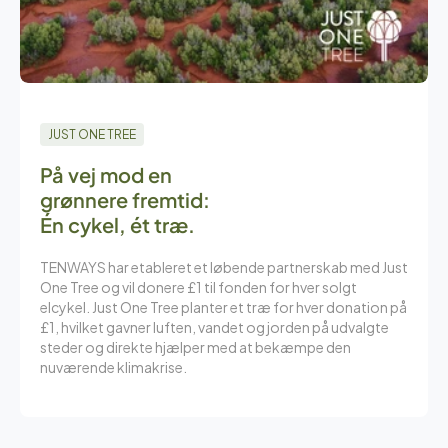
JUST ONE TREE
På vej mod en
grønnere fremtid:
Én cykel, ét træ.
TENWAYS har etableret et løbende partnerskab med Just
One Tree og vil donere £1 til fonden for hver solgt
elcykel. Just One Tree planter et træ for hver donation på
£1, hvilket gavner luften, vandet og jorden på udvalgte
steder og direkte hjælper med at bekæmpe den
nuværende klimakrise.