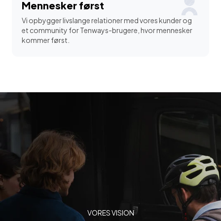
Mennesker først
Vi opbygger livslange relationer med vores kunder og
et community for Tenways-brugere, hvor mennesker
kommer først.
VORES VISION