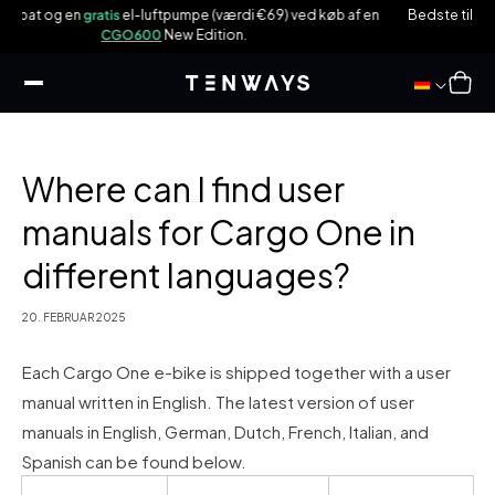
 til
i €69) ved køb af en
Bedste tilbud nogensinde –
€100
rabat på en
CGO6
ndhold
.
en
gratis
bagagebærer (værdi €59)
Indkøbsku
Where can I find user
manuals for Cargo One in
different languages?
20. FEBRUAR 2025
Each Cargo One e-bike is shipped together with a user
manual written in English. The latest version of user
manuals in English, German, Dutch, French, Italian, and
Spanish can be found below.