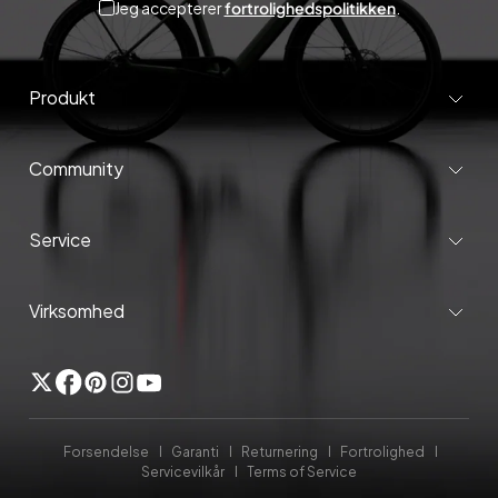
Jeg accepterer
fortrolighedspolitikken
.
Produkt
Community
Service
Virksomhed
Twitter
Facebook
Pinterest
Instagram
YouTube
Forsendelse
Garanti
Returnering
Fortrolighed
Servicevilkår
Terms of Service